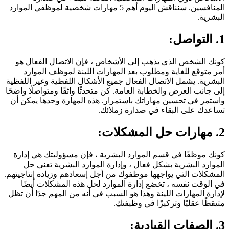
المنافسين. سنناقش اليوم أهم 5 مهارات شخصية لموظفي الموارد
البشرية.
1. التواصل:
كونك الشخص الذي يذهب إلى الأشخاص ، فإن الاتصال الفعال هو
أمر متوقع للغاية ومطلوب بعد المهارات اللينة لموظف الموارد
البشرية. يشمل الاتصال الفعال جميع الأشكال اللفظية وغير اللفظية
إلى جانب العرض والخطابة العامة. كن متحدثًا واثقًا ومتواصلًا واضحًا
واستمر في تحسين مهاراتك باستمرار. هذه المهارة وحدها يمكن أن
تساعدك على البقاء في صدارة زملائك.
2. مهارات حل المشكلات:
كونك موظفًا في قسم الموارد البشرية ، فإن مسؤوليتك هي إدارة
الموارد البشرية بشكل فعال ، وإدارة الموارد البشرية تعني حل
المشكلات التي يواجهها موظفوك من أجل إسعادهم وزيادة إنتاجيتهم.
في الوقت نفسه ، تخضع إدارة الموارد لحل هذه المشكلات أيضًا
لإدارة المهارات اللينة وهذا هو السبب في أنه من المهم جدًا أن تظل
متيقظًا عقليًا وتركيزًا في وظيفتك.
3. الصفات القيادية: