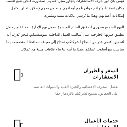
نؤمن بأن دور شركة الاستشارات يتجاوز مجرد تقديم المشورة. فنحن نضع أنفسنا
مكان عملائنا، ونُواءم حوافزنا مع أهدافهم، ونتعاون معهم لإطلاق العنان لكامل
إمكانات أعمالهم. وهذا ما يُرسي علاقات متينة ومثمرة.
النهج الصحيح ضروري لتحقيق النتائج المرجوة. تعمل نهج الإدارة الدقيقة من خلال
تطبيق خبرتها الخارجية على أساليب العمل الداخلية لمؤسستكم. فنحن نُدرك أنه
لتحقيق أقصى قدر من النجاح لشركتكم، نحتاج إلى صياغة نصائحنا المتخصصة بما
يتناسب مع أسلوب عملكم. وهذا ما يُتيح لنا بناء علاقات متينة مع عملائنا.
السفر والطيران
الاستشارات
بفضل المعرفة الإحصائية والخبرة الفنية والتنبؤات القائمة
على الحقائق، نسمح لشركتك بالازدهار حقًا.
خدمات الأعمال
الاستشارات