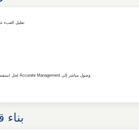
تقليل العبء عل
وصول مباشر إلى Accurate Management لحل استفسارات الموظفين بسرعة فيما يخص الرواتب، الضرائب، وأرصدة الصناديق
بناء 