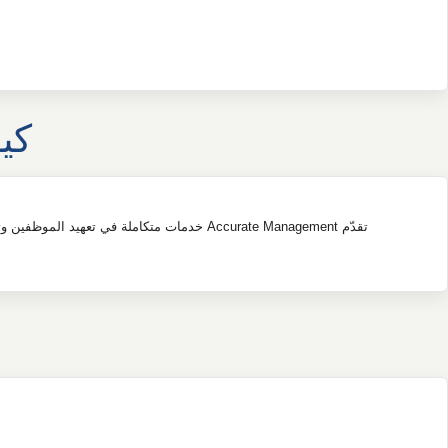
كيف تدعم t
تقدّم Accurate Management خدمات متكاملة في تعهيد الموظفين وتعهيد التوظيف، مصممة لتلبية احتياجات الأعمال المختلفة. تساعد حلولنا المؤسسات على تقليل التعقيد التشغيلي مع ضمان كفاءة القوى العاملة والالتزام بالأنظمة.