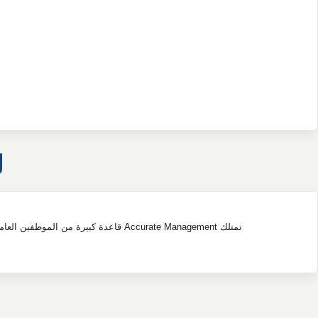
ل
تمتلك Accurate Management قاعدة كبيرة من الموظفين العاملين ضمن ترتيبات تعهيد القوى العاملة. ومن خلال هذه الترتيبات، يحصل عملاؤنا على حلول منظمة ومتوافقة وقابلة للتوسع تدعم نجاح الأعمال على المدى الطويل.